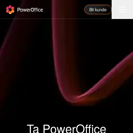
PowerOffice
Bli kunde
Funksjoner
Integrasjoner
Priser
Våre partnere
For regnskapsfører
Om oss
Support
Ta PowerOffice
Logg inn