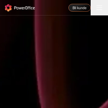
PowerOffice
Bli kunde
Funksjoner
Integrasjoner
Priser
Våre partnere
For regnskapsfører
Om oss
Support
Logg inn