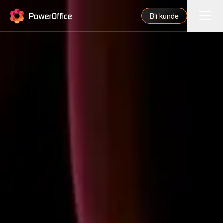
PowerOffice
Bli kunde
Funksjoner
Integrasjoner
Priser
Våre partnere
For regnskapsfører
Om oss
Support
Logg inn