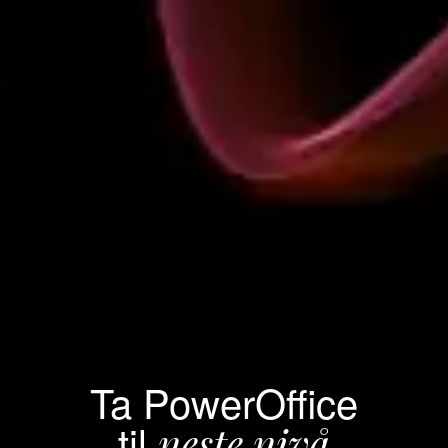
Ta PowerOffice
til
neste nivå