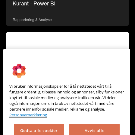
Kurant - Power BI
Rapportering & Analyse
Vi bruker informasjonskapsler for å få nettstedet vårt til å
fungere ordentlig, tilpasse innhold og annonser, tilby funksjoner
knyttet til sosiale medier og analysere trafikken vår. Vi deler
SuiteCRM by Aploskod
også informasjon om din bruk av nettstedet vårt med våre
partnere innenfor sosiale medier, reklame og analyse.
Personvernerklæring
CRM
Godta alle cookier
Avvis alle