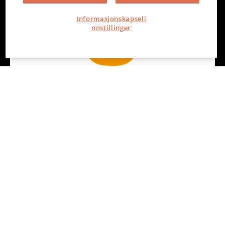
Informasjonskapseli
nnstillinger
Uniifire Insights
Rapportering & Analyse