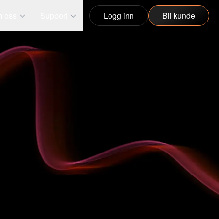
 oss
Support
Logg inn
Bli kunde