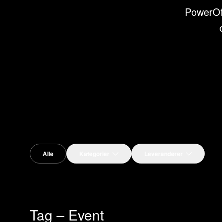
PowerOff
Alle
Kategorier
Leverandører
Tag – Event