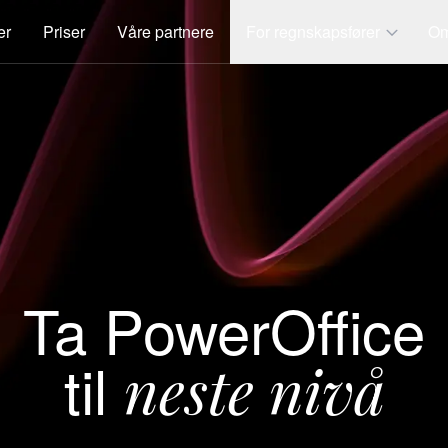
er
Priser
Våre partnere
For regnskapsfører
Om
Ta PowerOffice
til
neste nivå