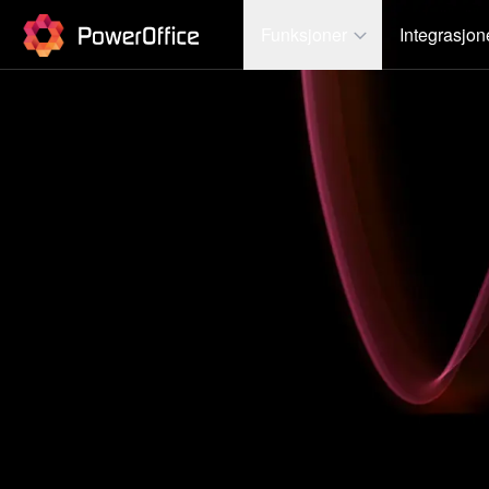
PowerOffice
Funksjoner
Integrasjon