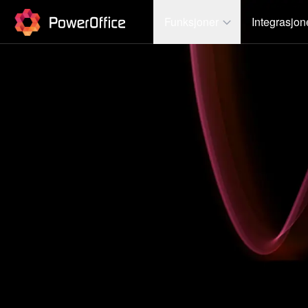
PowerOffice
Funksjoner
Integrasjon