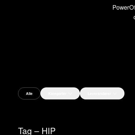
PowerOff
Alle
Kategorier
Leverandører
Tag – HIP