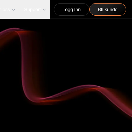
 oss
Support
Logg inn
Bli kunde