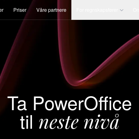
er
Priser
Våre partnere
For regnskapsfører
Om
Ta PowerOffice
til
neste nivå