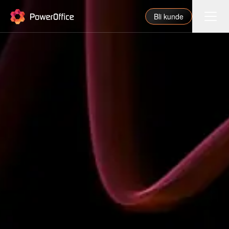
PowerOffice
Bli kunde
Funksjoner
Integrasjoner
Priser
Våre partnere
For regnskapsfører
Om oss
Support
Logg inn