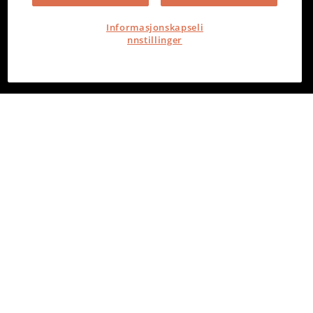
Informasjonskapseli
nnstillinger
PowerOffice
Torvgata 2, 8006 Bodø
Org. nr. 980 386 465