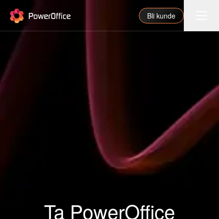
PowerOffice
Bli kunde
Funksjoner
Integrasjoner
Priser
Våre partnere
For regnskapsfører
Om oss
Support
Ta PowerOffice
Logg inn