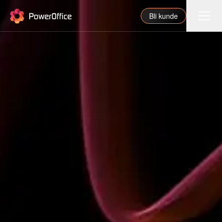
PowerOffice
Bli kunde
Funksjoner
Integrasjoner
Priser
Våre partnere
For regnskapsfører
Om oss
Support
Logg inn