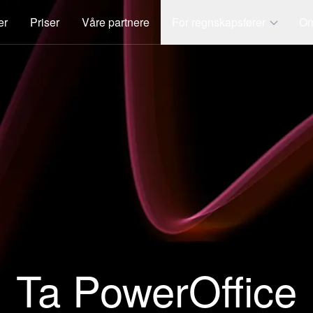
er
Priser
Våre partnere
For regnskapsfører
Om
Ta PowerOffice