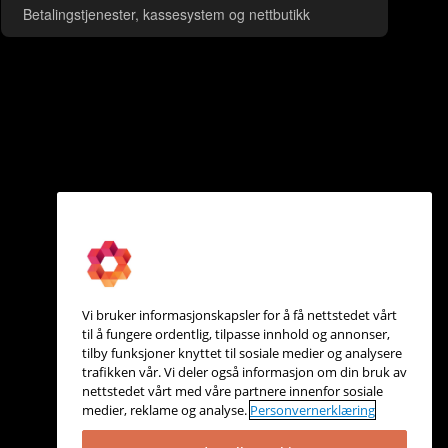
Betalingstjenester, kassesystem og nettbutikk
Vi bruker informasjonskapsler for å få nettstedet vårt
til å fungere ordentlig, tilpasse innhold og annonser,
tilby funksjoner knyttet til sosiale medier og analysere
trafikken vår. Vi deler også informasjon om din bruk av
nettstedet vårt med våre partnere innenfor sosiale
medier, reklame og analyse.
Personvernerklæring