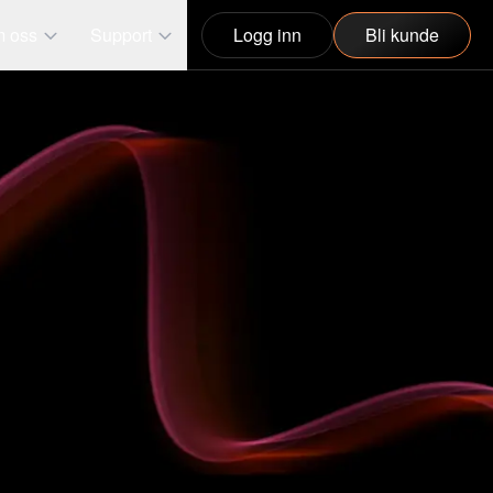
 oss
Support
Logg inn
Bli kunde