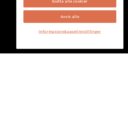
Godta alle cookier
Avvis alle
Informasjonskapselinnstillinger