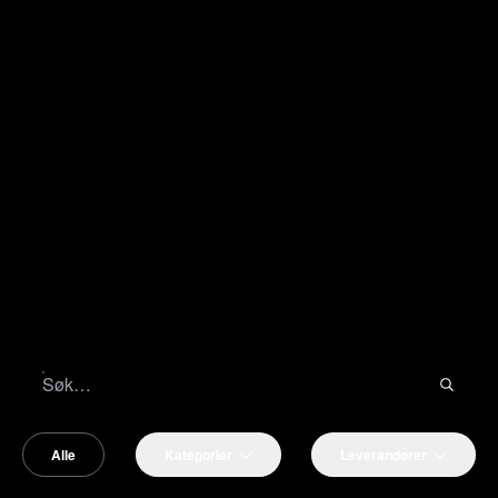
Alle
Kategorier
Leverandører