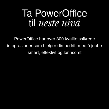
Ta PowerOffice
til
neste nivå
PowerOffice har over 300 kvalitetssikrede
integrasjoner som hjelper din bedrift med å jobbe
smart, effektivt og lønnsomt