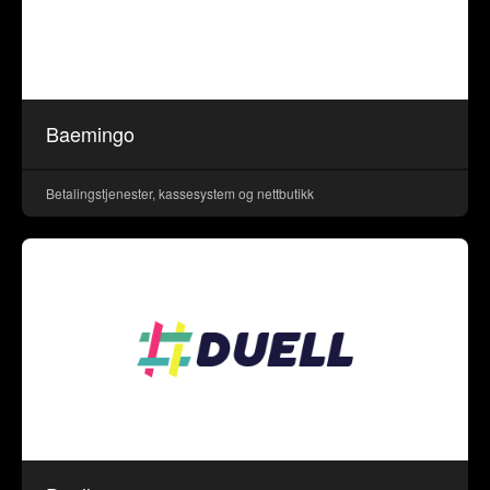
Baemingo
Betalingstjenester, kassesystem og nettbutikk