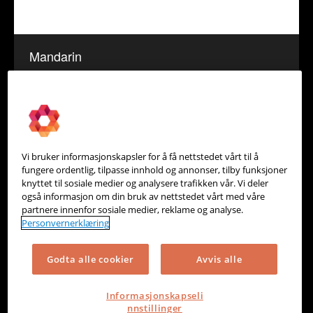
Mandarin
Betalingstjenester, kassesystem og nettbutikk
Vi bruker informasjonskapsler for å få nettstedet vårt til å
fungere ordentlig, tilpasse innhold og annonser, tilby funksjoner
knyttet til sosiale medier og analysere trafikken vår. Vi deler
også informasjon om din bruk av nettstedet vårt med våre
partnere innenfor sosiale medier, reklame og analyse.
Personvernerklæring
Godta alle cookier
Avvis alle
Netflex
Informasjonskapseli
nnstillinger