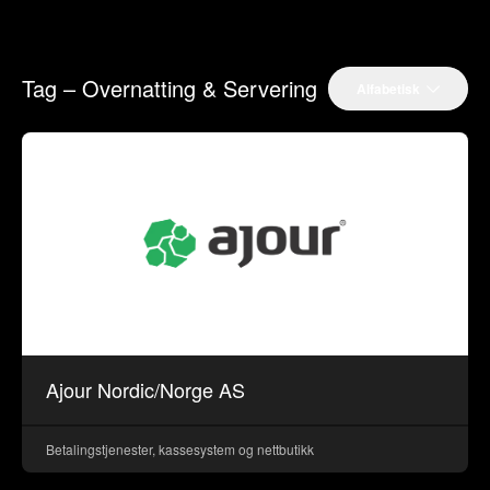
Tag – Overnatting & Servering
Alfabetisk
Ajour Nordic/Norge AS
Betalingstjenester, kassesystem og nettbutikk