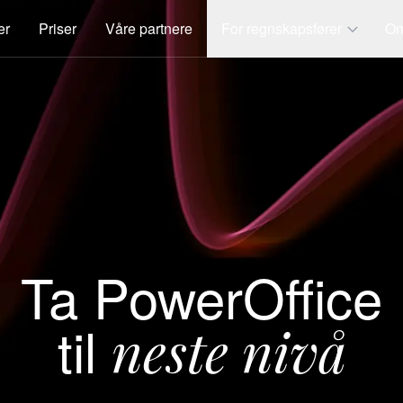
er
Priser
Våre partnere
For regnskapsfører
Om
Ta PowerOffice
til
neste nivå