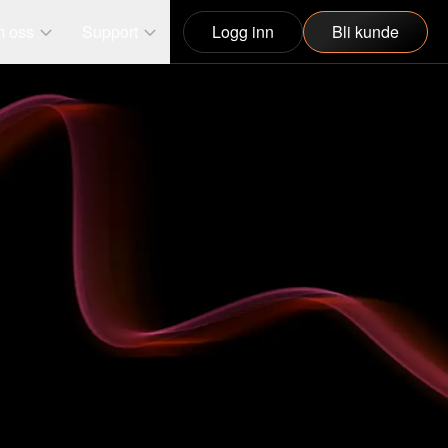
 oss
Support
Logg inn
Bli kunde