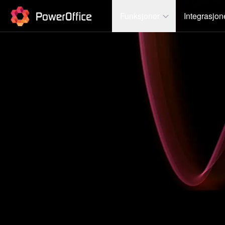
PowerOffice
Funksjoner
Integrasjon