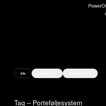
PowerOff
Alle
Kategorier
Leverandører
Tag – Porteføljesystem