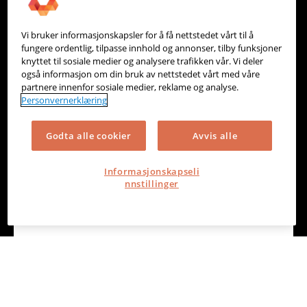
Vi bruker informasjonskapsler for å få nettstedet vårt til å
Opera Cloud PMS - levert av Emonkey
fungere ordentlig, tilpasse innhold og annonser, tilby funksjoner
knyttet til sosiale medier og analysere trafikken vår. Vi deler
også informasjon om din bruk av nettstedet vårt med våre
partnere innenfor sosiale medier, reklame og analyse.
Betalingstjenester, kassesystem og nettbutikk, Booking, CRM
Personvernerklæring
Godta alle cookier
Avvis alle
Informasjonskapseli
nnstillinger
Picasso