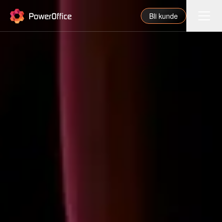
PowerOffice
Bli kunde
Funksjoner
Integrasjoner
Priser
Våre partnere
For regnskapsfører
Om oss
Support
Logg inn