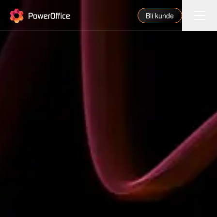
PowerOffice
Bli kunde
Funksjoner
Integrasjoner
Priser
Våre partnere
For regnskapsfører
Om oss
Support
Logg inn