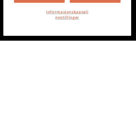
Informasjonskapseli
nnstillinger
PowerOffice
Torvgata 2, 8006 Bodø
Org. nr. 980 386 465