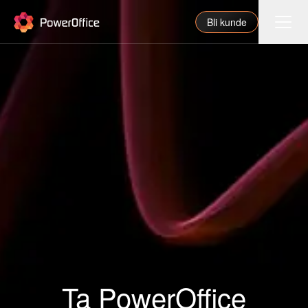
PowerOffice
Bli kunde
Funksjoner
Integrasjoner
Priser
Våre partnere
For regnskapsfører
Om oss
Support
Ta PowerOffice
Logg inn