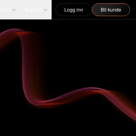
 oss
Support
Logg inn
Bli kunde