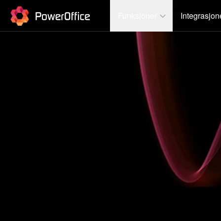
PowerOffice
Funksjoner
Integrasjon