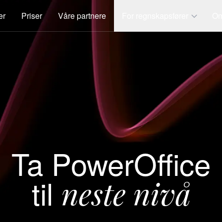
er
Priser
Våre partnere
For regnskapsfører
Om
Ta PowerOffice
til
neste nivå