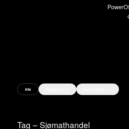
PowerOff
Alle
Kategorier
Leverandører
Tag – Sjømathandel