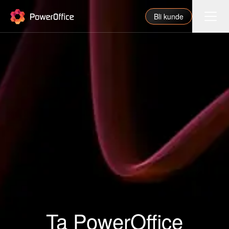
PowerOffice
Bli kunde
Funksjoner
Integrasjoner
Priser
Våre partnere
For regnskapsfører
Om oss
Support
Ta PowerOffice
Logg inn