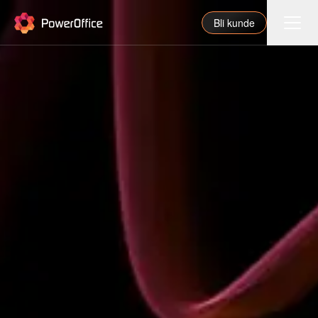
PowerOffice
Bli kunde
Funksjoner
Integrasjoner
Priser
Våre partnere
For regnskapsfører
Om oss
Support
Logg inn