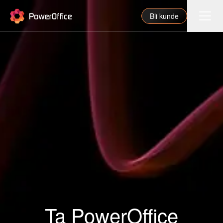
PowerOffice
Bli kunde
Funksjoner
Integrasjoner
Priser
Våre partnere
For regnskapsfører
Om oss
Support
Ta PowerOffice
Logg inn