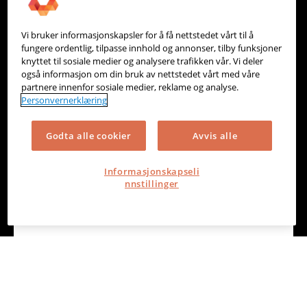
Vi bruker informasjonskapsler for å få nettstedet vårt til å
ProMeister PBS
fungere ordentlig, tilpasse innhold og annonser, tilby funksjoner
knyttet til sosiale medier og analysere trafikken vår. Vi deler
også informasjon om din bruk av nettstedet vårt med våre
partnere innenfor sosiale medier, reklame og analyse.
Fakturering, Prosjekt, Lager & Logistikk
Personvernerklæring
Godta alle cookier
Avvis alle
Informasjonskapseli
nnstillinger
Vitec Autosystemer - levert av Emonkey