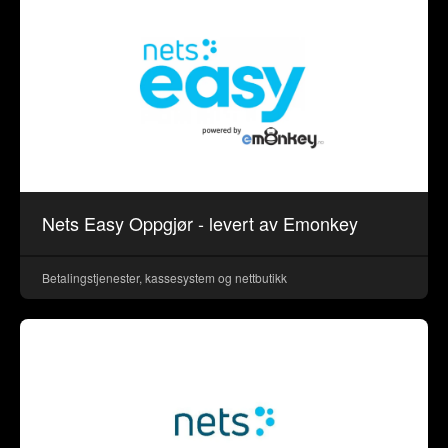
Nets Easy Oppgjør - levert av Emonkey
Betalingstjenester, kassesystem og nettbutikk