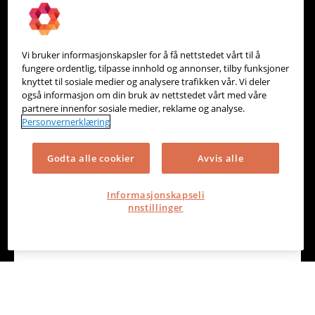
Vi bruker informasjonskapsler for å få nettstedet vårt til å
Vipps - Levert av Maksimer
fungere ordentlig, tilpasse innhold og annonser, tilby funksjoner
knyttet til sosiale medier og analysere trafikken vår. Vi deler
også informasjon om din bruk av nettstedet vårt med våre
Betalingstjenester, kassesystem og nettbutikk
partnere innenfor sosiale medier, reklame og analyse.
Personvernerklæring
Godta alle cookier
Avvis alle
Informasjonskapseli
nnstillinger
Vipps - Oppgjør levert av Sparebank 1
Regnskapshuset SMN