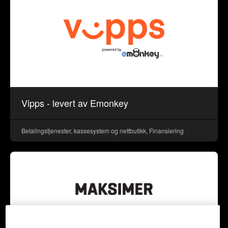
Vipps - levert av Emonkey
Betalingstjenester, kassesystem og nettbutikk, Finansiering