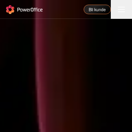
PowerOffice
Bli kunde
Funksjoner
Integrasjoner
Priser
Våre partnere
For regnskapsfører
Om oss
Support
Logg inn