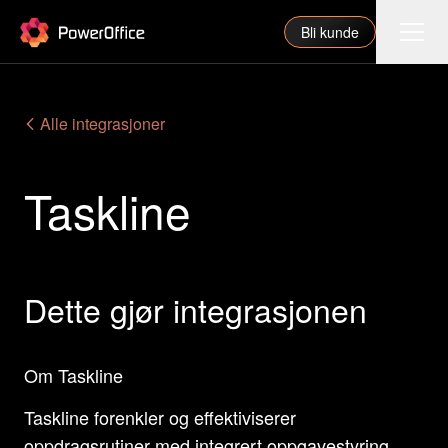
PowerOffice
Bli kunde
Funksjoner
Alle integrasjoner
Integrasjoner
Taskline
Priser
Våre partnere
For regnskapsfører
Dette gjør integrasjonen
Om oss
Support
Om Taskline
Taskline forenkler og effektiviserer
Logg inn
oppdragsrutiner med integrert oppgavestyring,