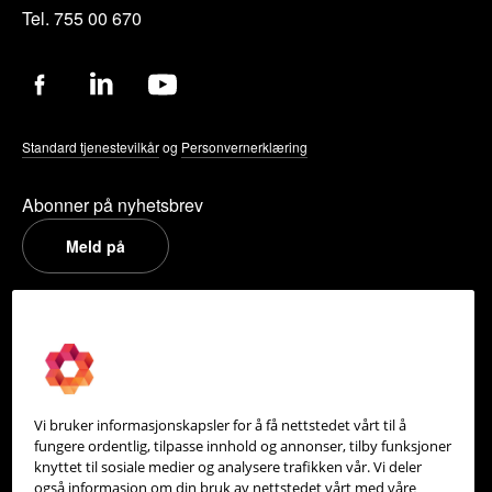
Tel. 755 00 670
Standard tjenestevilkår
og
Personvernerklæring
Abonner på nyhetsbrev
Meld på
PowerOffice
Om oss
Partneroversikt
Vi bruker informasjonskapsler for å få nettstedet vårt til å
Integrasjoner
fungere ordentlig, tilpasse innhold og annonser, tilby funksjoner
knyttet til sosiale medier og analysere trafikken vår. Vi deler
Hjelpesenter
også informasjon om din bruk av nettstedet vårt med våre