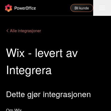
PowerOffice
Bli kunde
Funksjoner
Alle integrasjoner
Integrasjoner
Wix - levert av
Priser
Våre partnere
Integrera
For regnskapsfører
Om oss
Support
Dette gjør integrasjonen
Logg inn
Om Wix