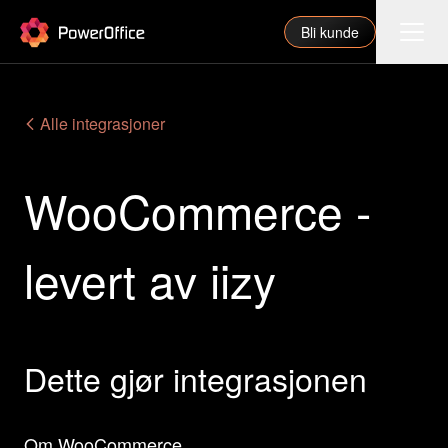
PowerOffice
Bli kunde
Funksjoner
Alle integrasjoner
Integrasjoner
WooCommerce -
Priser
Våre partnere
levert av iizy
For regnskapsfører
Om oss
Support
Dette gjør integrasjonen
Logg inn
Om WooCommerce