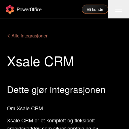
PowerOffice
Bli kunde
Funksjoner
Alle integrasjoner
Integrasjoner
Xsale CRM
Priser
Våre partnere
For regnskapsfører
Dette gjør integrasjonen
Om oss
Support
Om Xsale CRM
Xsale CRM er et komplett og fleksibelt
Logg inn
arbeidsverktøy som sikrer oppfølging av