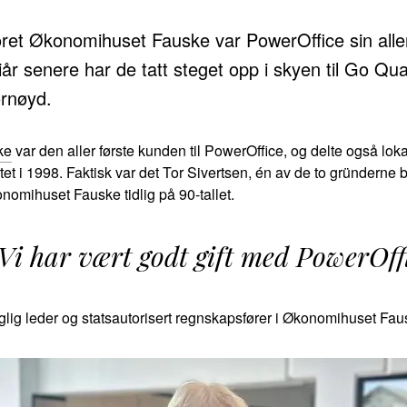
et Økonomihuset Fauske var PowerOffice sin aller
tiår senere har de tatt steget opp i skyen til Go Qu
ornøyd.
ke
var den aller første kunden til PowerOffice, og delte også lo
tet i 1998. Faktisk var det Tor Sivertsen, én av de to gründerne
nomihuset Fauske tidlig på 90-tallet.
Vi har vært godt gift med PowerOff
glig leder og statsautorisert regnskapsfører i Økonomihuset Fau