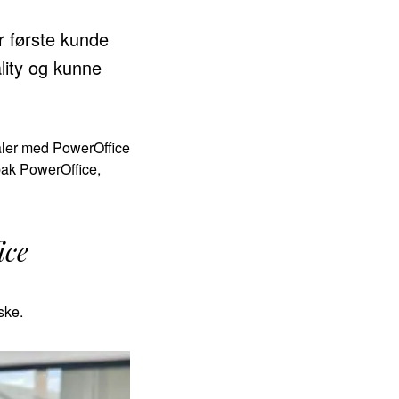
 første kunde
ality og kunne
kaler med PowerOffice
 bak PowerOffice,
ice
ske.