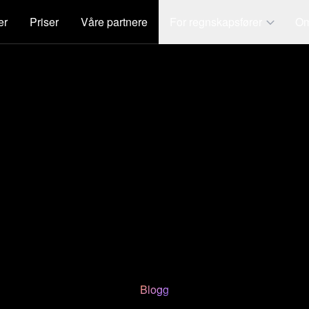
er
Priser
Våre partnere
For regnskapsfører
Om
Blogg