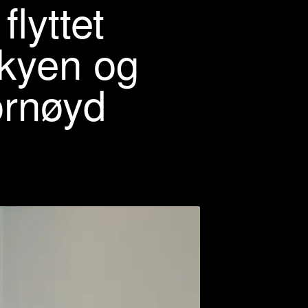
lyttet
skyen og
ornøyd