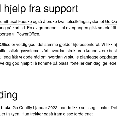
 hjelp fra support
omihuset Fauske
også å bruke kvalitetssikringssystemet
Go Qua
ng på kort tid. En av grunnene til at overgangen gikk smertefritt ti
porten til PowerOffice.
fice er veldig god, det samme gjelder hjelpesenteret. Vi fikk hje
litetssikringssystemet vårt, hvordan strukturen kunne være best
 I tillegg fikk vi gode råd om hvordan vi skulle planlegge oppdrag
fikk veldig god hjelp til å komme på plass, forteller den daglige l
ding
å bruke
Go Quality
i januar 2023, har de ikke sett seg tilbake. De
t er i skyen. Hun trekker også fram disse fordelene: