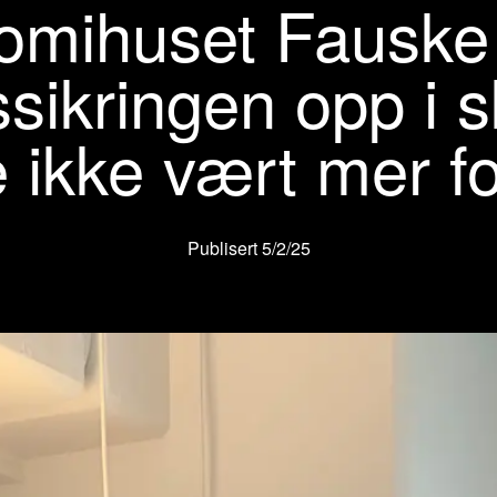
mihuset Fauske f
tssikringen opp i 
 ikke vært mer f
Publisert
5/2/25