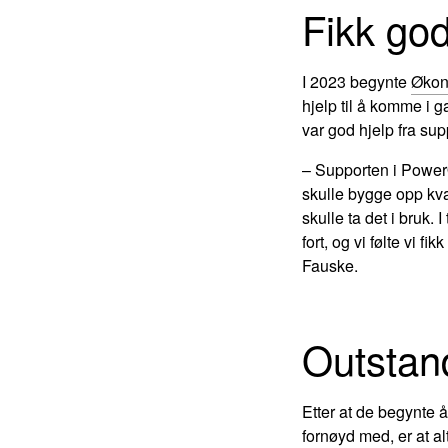
Fikk god
I 2023 begynte
Økon
hjelp til å komme i ga
var god hjelp fra sup
– Supporten i PowerOf
skulle bygge opp kva
skulle ta det i bruk.
fort, og vi følte vi 
Fauske.
Outstan
Etter at de begynte 
fornøyd med, er at al