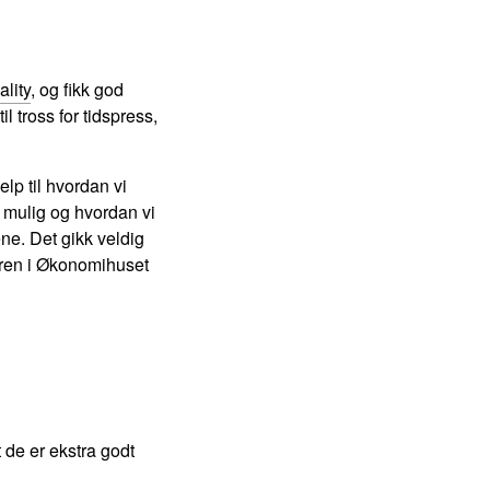
lity
, og fikk god
l tross for tidspress,
lp til hvordan vi
 mulig og hvordan vi
ene. Det gikk veldig
ederen i Økonomihuset
t de er ekstra godt