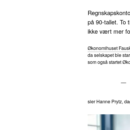
Regnskapskontor
på 90-tallet. To 
ikke vært mer f
Økonomihuset Faus
da selskapet ble star
som også startet Øko
– 
sier Hanne Prytz, da