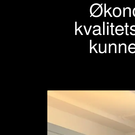
Økono
kvalite
kunne