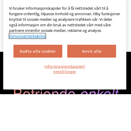
Hvordan bytte regnskapssystem? En enkel guide til en
ny hverdag
Vi bruker informasjonskapsler for å få nettstedet vårt til å
fungere ordentlig, tilpasse innhold og annonser, tilby funksjoner
Hvilket regnskapssystem er enklest å bruke i 2026?
knyttet til sosiale medier og analysere trafikken vår. Vi deler
også informasjon om din bruk av nettstedet vårt med våre
partnere innenfor sosiale medier, reklame og analyse.
Personvernerklæring
Godta alle cookier
Avvis alle
Informasjonskapseli
nnstillinger
Befriende
enkelt
regnskaps
system