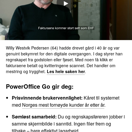
Willy Westvik Pedersen (64) hadde drevet gård i 40 år og var
genuint bekymret for den digitale overgangen. I dag styrer han
regnskapet fra godstolen eller fjøset. Med noen få klikk er
fakturaene betalt og kvitteringene scannet. Det handler om
mestring og trygghet.
Les hele saken her
.
PowerOffice Go gir deg:
Prisvinnende brukervennlighet:
Kåret til systemet
med
Norges mest fornøyde kunder år etter år
.
Sømløst samarbeid:
Du og regnskapsføreren jobber i
samme skjermbilde i sanntid. Ingen filer frem og
tilbake – bare effektivt lagarbeid.