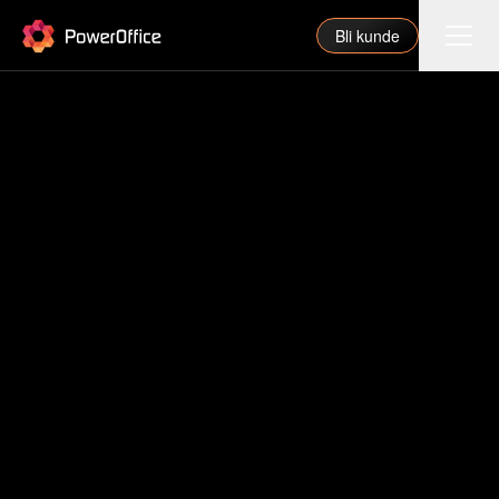
PowerOffice
Bli kunde
Funksjoner
Integrasjoner
Priser
Våre partnere
For regnskapsfører
Om oss
Support
Logg inn