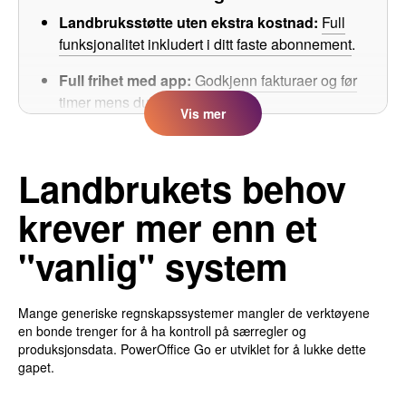
Landbruksstøtte uten ekstra kostnad:
Full
funksjonalitet inkludert i ditt faste abonnement
.
Full frihet med app:
Godkjenn fakturaer og før
timer mens du er ute i driften
.
Vis
mer
Integrert dataflyt:
Automatisert henting av
avregninger fra varemottakere i landbruket.
Landbrukets behov
Markedets beste skattemelding:
Eget oppsett
krever mer enn et
for ENK med full støtte for
landbruksspesifikke temaer
.
"vanlig" system
Mange generiske regnskapssystemer mangler de verktøyene
en bonde trenger for å ha kontroll på særregler og
produksjonsdata. PowerOffice Go er utviklet for å lukke dette
gapet.