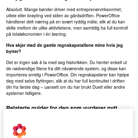
Absolutt. Mange bønder driver med entreprenørvirksomhet,
utleie eller brøyting ved siden av gårdsdriften. PowerOffice
håndterer delt næring på en svært ryddig måte, slik at du kan
skille mellom de ulike aktivitetene, men samtidig ha full kontroll
på totaløkonomien i én løsning.
Hva skjer med de gamle regnskapstallene mine hvis jeg
bytter?
Det er ingen sak å ta med seg historikken. Du henter enkelt ut
de nødvendige filene fra ditt nåværende system, og disse kan
importeres smidig i PowerOffice. Din regnskapsfører kan hjelpe
deg med selve flyttingen, slik at du har full kontinuitet i driften
din fra første dag – uansett om du har brukt Duett eller andre
systemer tidligere.
Relaterte guider for deg som vurderer nytt
system:
Hva bør du se etter når du bytter regnskapssystem?