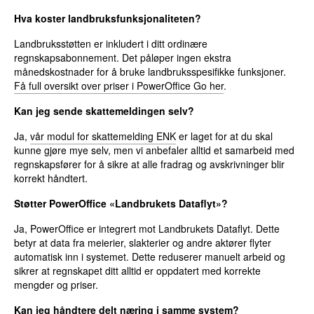
Hva koster landbruksfunksjonaliteten?
Landbruksstøtten er inkludert i ditt ordinære
regnskapsabonnement. Det påløper ingen ekstra
månedskostnader for å bruke landbruksspesifikke funksjoner.
Få full oversikt over priser i PowerOffice Go her
.
Kan jeg sende skattemeldingen selv?
Ja,
vår modul for skattemelding ENK
er laget for at du skal
kunne gjøre mye selv, men vi anbefaler alltid et samarbeid med
regnskapsfører for å sikre at alle fradrag og avskrivninger blir
korrekt håndtert.
Støtter PowerOffice «Landbrukets Dataflyt»?
Ja, PowerOffice er integrert mot Landbrukets Dataflyt. Dette
betyr at data fra meierier, slakterier og andre aktører flyter
automatisk inn i systemet. Dette reduserer manuelt arbeid og
sikrer at regnskapet ditt alltid er oppdatert med korrekte
mengder og priser.
Kan jeg håndtere delt næring i samme system?