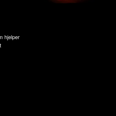
m hjelper
t