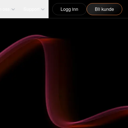
 oss
Support
Logg inn
Bli kunde