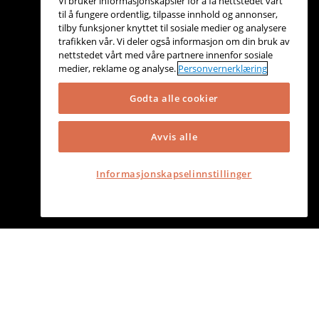
Vi bruker informasjonskapsler for å få nettstedet vårt
til å fungere ordentlig, tilpasse innhold og annonser,
tilby funksjoner knyttet til sosiale medier og analysere
trafikken vår. Vi deler også informasjon om din bruk av
nettstedet vårt med våre partnere innenfor sosiale
medier, reklame og analyse.
Personvernerklæring
Godta alle cookier
Avvis alle
Informasjonskapselinnstillinger