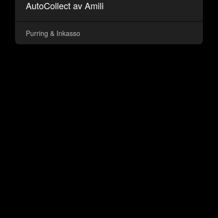
AutoCollect av Amili
Purring & Inkasso