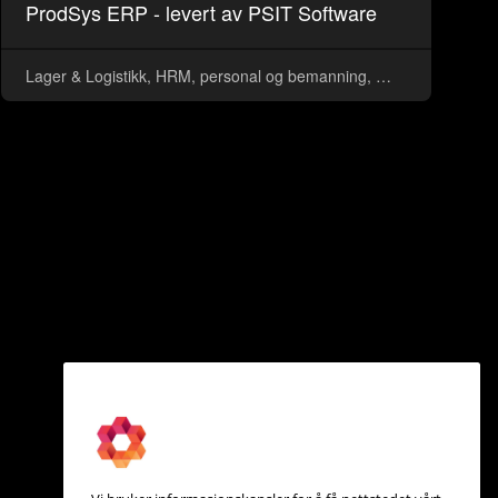
ProdSys ERP - levert av PSIT Software
Lager & Logistikk, HRM, personal og bemanning, ERP, CRM, Fakturering, Prosjekt, Rapportering & Analyse, Timeregistrering