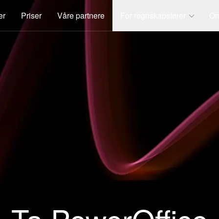
er
Priser
Våre partnere
For regnskapsfører
Om
Ta PowerOffice