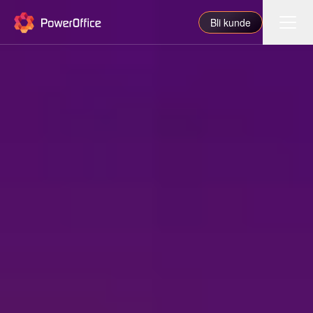
PowerOffice
Bli kunde
Funksjoner
Integrasjoner
Priser
Våre partnere
For regnskapsfører
Om oss
Support
Logg inn