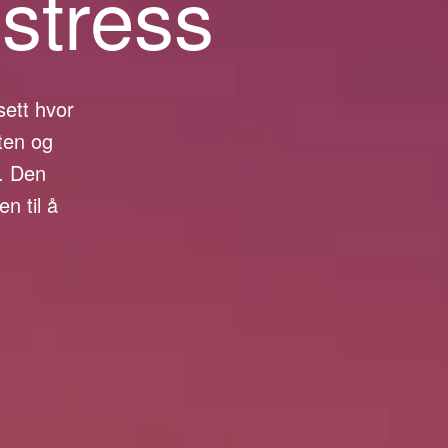
stress
ett hvor
ten og
r. Den
n til å