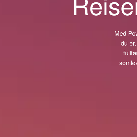
Reise
Med Pow
du er
fullf
sømløs