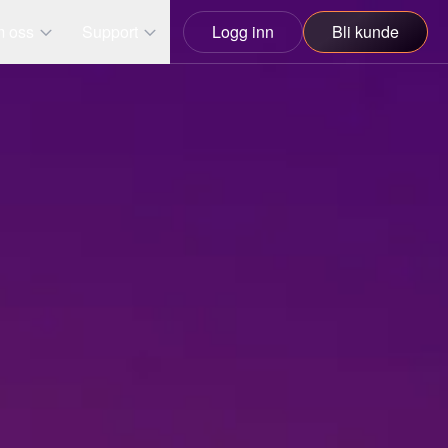
 oss
Support
Logg inn
Bli kunde