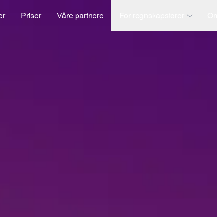
er
Priser
Våre partnere
For regnskapsfører
Om